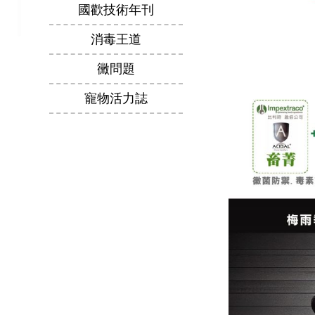
國歡技術年刊
消毒王道
黴問題
寵物活力誌