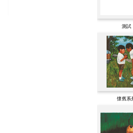
測試
懷舊系