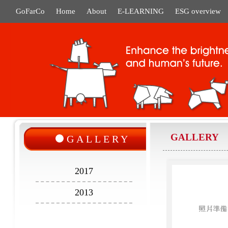
GoFarCo
Home
About
E-LEARNING
ESG overview
GALLERY
GALLERY
2017
2013