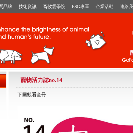
質品牌
技術資訊
畜牧雲學院
ESG專區
企業活動
連絡
寵物活力誌no.14
下圖觀看全冊