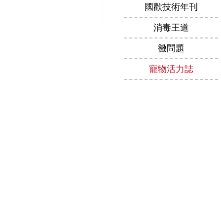
國歡技術年刊
消毒王道
黴問題
寵物活力誌