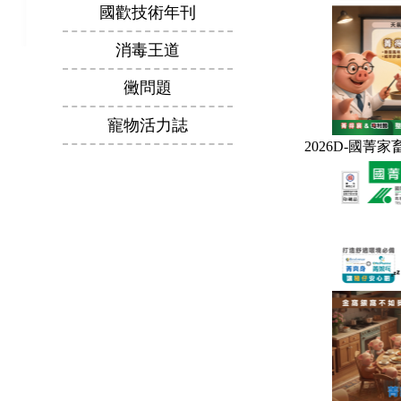
國歡技術年刊
消毒王道
黴問題
寵物活力誌
2026D-國菁