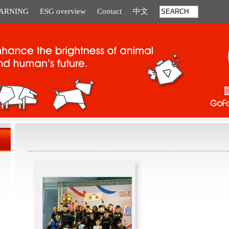
EARNING
ESG overview
Contact
中文