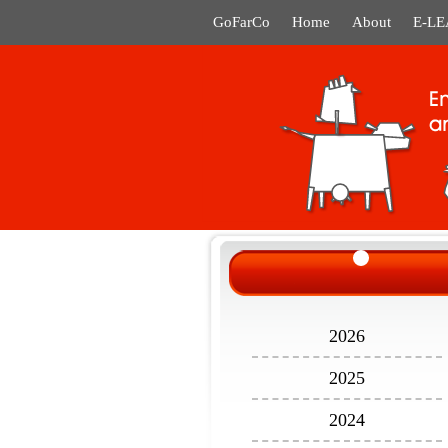
GoFarCo
Home
About
E-L
2026
2025
2024