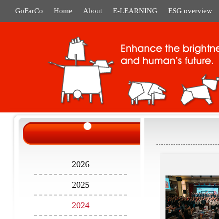
GoFarCo
Home
About
E-LEARNING
ESG overview
2026
2025
2024