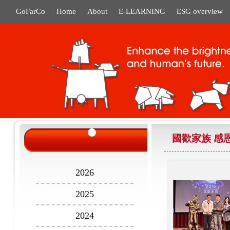
GoFarCo
Home
About
E-LEARNING
ESG overview
國歡家族 感
2026
2025
2024